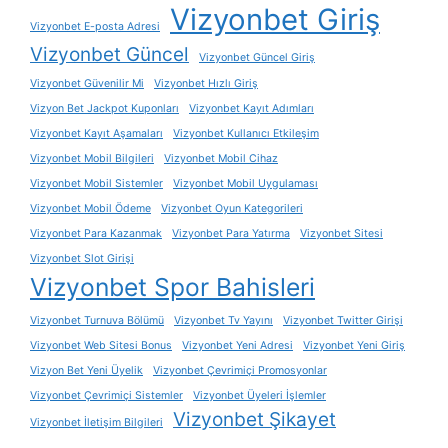
Vizyonbet Giriş
Vizyonbet E-posta Adresi
Vizyonbet Güncel
Vizyonbet Güncel Giriş
Vizyonbet Güvenilir Mi
Vizyonbet Hızlı Giriş
Vizyon Bet Jackpot Kuponları
Vizyonbet Kayıt Adımları
Vizyonbet Kayıt Aşamaları
Vizyonbet Kullanıcı Etkileşim
Vizyonbet Mobil Bilgileri
Vizyonbet Mobil Cihaz
Vizyonbet Mobil Sistemler
Vizyonbet Mobil Uygulaması
Vizyonbet Mobil Ödeme
Vizyonbet Oyun Kategorileri
Vizyonbet Para Kazanmak
Vizyonbet Para Yatırma
Vizyonbet Sitesi
Vizyonbet Slot Girişi
Vizyonbet Spor Bahisleri
Vizyonbet Turnuva Bölümü
Vizyonbet Tv Yayını
Vizyonbet Twitter Girişi
Vizyonbet Web Sitesi Bonus
Vizyonbet Yeni Adresi
Vizyonbet Yeni Giriş
Vizyon Bet Yeni Üyelik
Vizyonbet Çevrimiçi Promosyonlar
Vizyonbet Çevrimiçi Sistemler
Vizyonbet Üyeleri İşlemler
Vizyonbet Şikayet
Vizyonbet İletişim Bilgileri