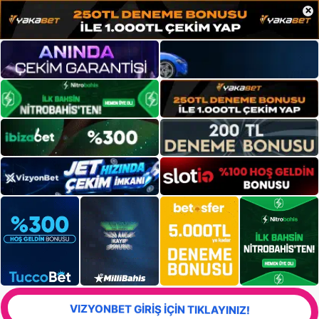
×
VIZYONBET GİRİŞ İÇİN TIKLAYINIZ!