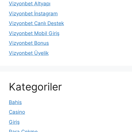
Vizyonbet Altyapı
Vizyonbet İnstagram
Vizyonbet Canlı Destek
Vizyonbet Mobil Giriş
Vizyonbet Bonus
Vizyonbet Üyelik
Kategoriler
Bahis
Casino
Giriş
Para Çekme