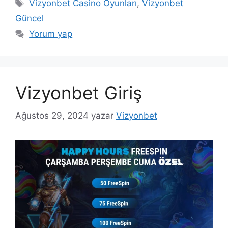
Etiketler
Vizyonbet Casino Oyunları
,
Vizyonbet
Güncel
Yorum yap
Vizyonbet Giriş
Ağustos 29, 2024
yazar
Vizyonbet