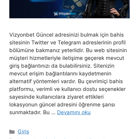
Vizyonbet Güncel adresinizi bulmak için bahis
sitesinin Twitter ve Telegram adreslerinin profil
bölümüne bakmanız yeterlidir. Bu web sitesinin
müşteri hizmetleriyle iletişime geçerek mevcut
giriş bağlantınızı da bulabilirsiniz. Sitenizin
mevcut erişim bağlantılarını kaydetmenin
alternatif yöntemleri vardır. Bu çevrimiçi bahis
platformu, verimli ve kullanıcı dostu seçenekler
sayesinde kullanıcılara ziyaret ettikleri
lokasyonun güncel adresini öğrenme şansı
sunmaktadır. Bu …
Devamını oku
Kategoriler
Giriş