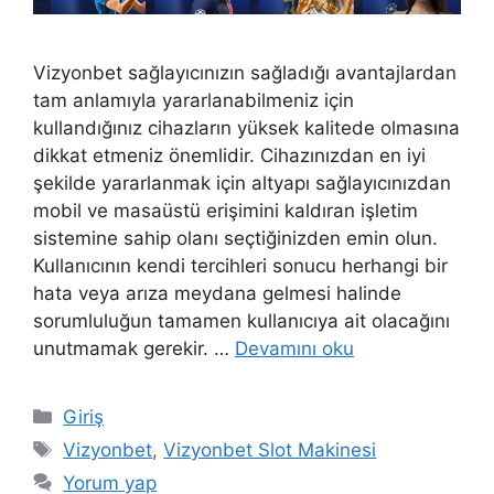
Vizyonbet sağlayıcınızın sağladığı avantajlardan
tam anlamıyla yararlanabilmeniz için
kullandığınız cihazların yüksek kalitede olmasına
dikkat etmeniz önemlidir. Cihazınızdan en iyi
şekilde yararlanmak için altyapı sağlayıcınızdan
mobil ve masaüstü erişimini kaldıran işletim
sistemine sahip olanı seçtiğinizden emin olun.
Kullanıcının kendi tercihleri ​​sonucu herhangi bir
hata veya arıza meydana gelmesi halinde
sorumluluğun tamamen kullanıcıya ait olacağını
unutmamak gerekir. …
Devamını oku
Kategoriler
Giriş
Etiketler
Vizyonbet
,
Vizyonbet Slot Makinesi
Yorum yap