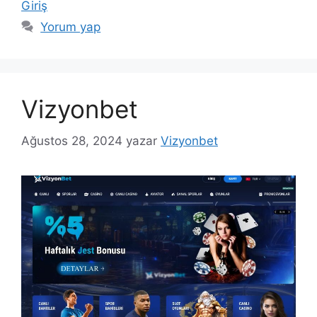
Giriş
Yorum yap
Vizyonbet
Ağustos 28, 2024
yazar
Vizyonbet