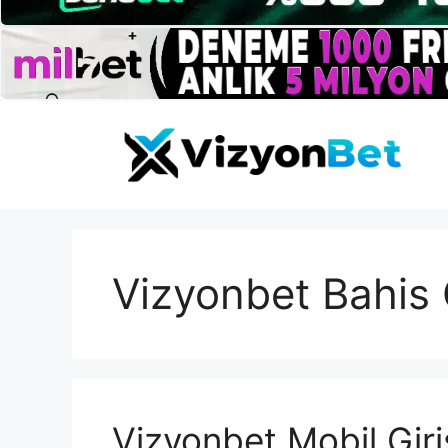
İçeriğe
atla
Vizyonbet Bahis O
Vizyonbet Mobil Giri