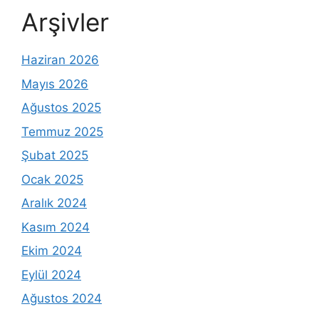
Arşivler
Haziran 2026
Mayıs 2026
Ağustos 2025
Temmuz 2025
Şubat 2025
Ocak 2025
Aralık 2024
Kasım 2024
Ekim 2024
Eylül 2024
Ağustos 2024