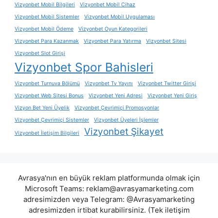
Vizyonbet Mobil Bilgileri
Vizyonbet Mobil Cihaz
Vizyonbet Mobil Sistemler
Vizyonbet Mobil Uygulaması
Vizyonbet Mobil Ödeme
Vizyonbet Oyun Kategorileri
Vizyonbet Para Kazanmak
Vizyonbet Para Yatırma
Vizyonbet Sitesi
Vizyonbet Slot Girişi
Vizyonbet Spor Bahisleri
Vizyonbet Turnuva Bölümü
Vizyonbet Tv Yayını
Vizyonbet Twitter Girişi
Vizyonbet Web Sitesi Bonus
Vizyonbet Yeni Adresi
Vizyonbet Yeni Giriş
Vizyon Bet Yeni Üyelik
Vizyonbet Çevrimiçi Promosyonlar
Vizyonbet Çevrimiçi Sistemler
Vizyonbet Üyeleri İşlemler
Vizyonbet Şikayet
Vizyonbet İletişim Bilgileri
Avrasya'nın en büyük reklam platformunda olmak için
Microsoft Teams:
reklam@avrasyamarketing.com
adresimizden veya Telegram: @Avrasyamarketing
adresimizden irtibat kurabilirsiniz. (Tek iletişim