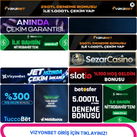
×
VIZYONBET GİRİŞ İÇİN TIKLAYINIZ!