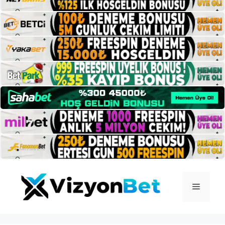
İçeriğe
atla
Menü