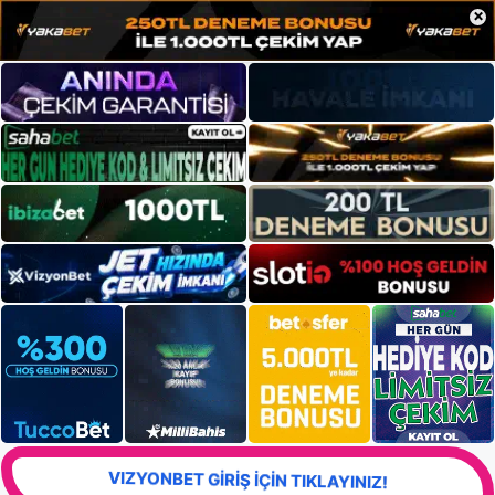
×
VIZYONBET GİRİŞ İÇİN TIKLAYINIZ!