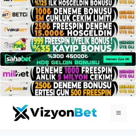
İçeriğe
atla
Menü