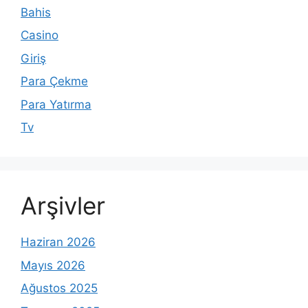
Bahis
Casino
Giriş
Para Çekme
Para Yatırma
Tv
Arşivler
Haziran 2026
Mayıs 2026
Ağustos 2025