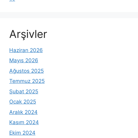
Arşivler
Haziran 2026
Mayıs 2026
Ağustos 2025
Temmuz 2025
Şubat 2025
Ocak 2025
Aralık 2024
Kasım 2024
Ekim 2024