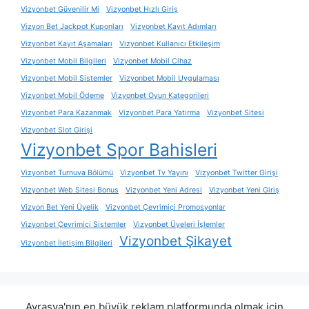
Vizyonbet Güvenilir Mi
Vizyonbet Hızlı Giriş
Vizyon Bet Jackpot Kuponları
Vizyonbet Kayıt Adımları
Vizyonbet Kayıt Aşamaları
Vizyonbet Kullanıcı Etkileşim
Vizyonbet Mobil Bilgileri
Vizyonbet Mobil Cihaz
Vizyonbet Mobil Sistemler
Vizyonbet Mobil Uygulaması
Vizyonbet Mobil Ödeme
Vizyonbet Oyun Kategorileri
Vizyonbet Para Kazanmak
Vizyonbet Para Yatırma
Vizyonbet Sitesi
Vizyonbet Slot Girişi
Vizyonbet Spor Bahisleri
Vizyonbet Turnuva Bölümü
Vizyonbet Tv Yayını
Vizyonbet Twitter Girişi
Vizyonbet Web Sitesi Bonus
Vizyonbet Yeni Adresi
Vizyonbet Yeni Giriş
Vizyon Bet Yeni Üyelik
Vizyonbet Çevrimiçi Promosyonlar
Vizyonbet Çevrimiçi Sistemler
Vizyonbet Üyeleri İşlemler
Vizyonbet Şikayet
Vizyonbet İletişim Bilgileri
Avrasya'nın en büyük reklam platformunda olmak için