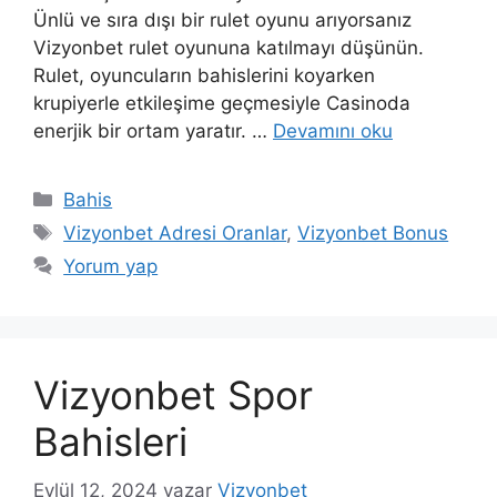
Ünlü ve sıra dışı bir rulet oyunu arıyorsanız
Vizyonbet rulet oyununa katılmayı düşünün.
Rulet, oyuncuların bahislerini koyarken
krupiyerle etkileşime geçmesiyle Casinoda
enerjik bir ortam yaratır. …
Devamını oku
Kategoriler
Bahis
Etiketler
Vizyonbet Adresi Oranlar
,
Vizyonbet Bonus
Yorum yap
Vizyonbet Spor
Bahisleri
Eylül 12, 2024
yazar
Vizyonbet