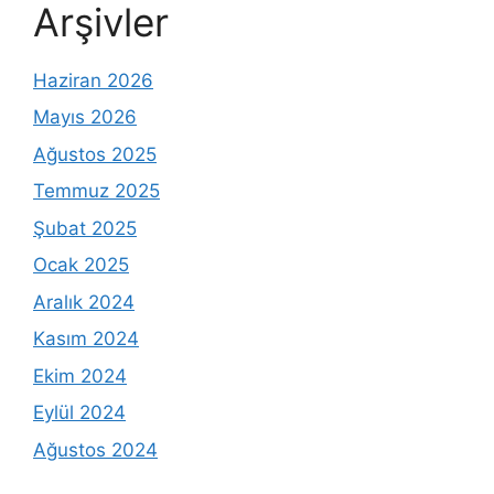
Arşivler
Haziran 2026
Mayıs 2026
Ağustos 2025
Temmuz 2025
Şubat 2025
Ocak 2025
Aralık 2024
Kasım 2024
Ekim 2024
Eylül 2024
Ağustos 2024