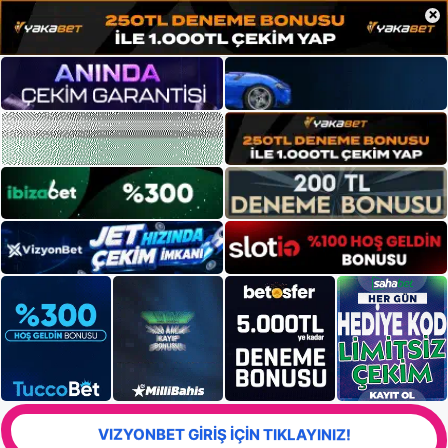
×
VIZYONBET GİRİŞ İÇİN TIKLAYINIZ!