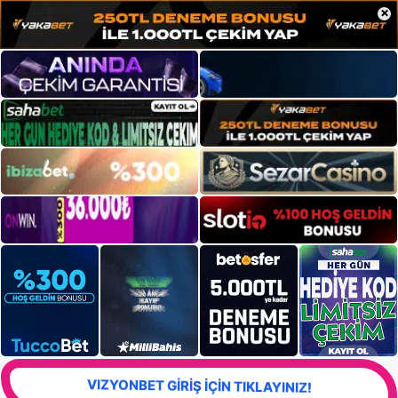
×
VIZYONBET GİRİŞ İÇİN TIKLAYINIZ!