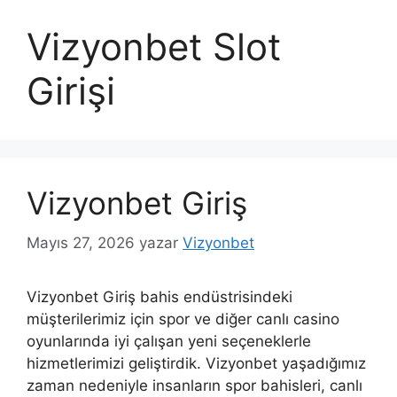
Vizyonbet Slot
Girişi
Vizyonbet Giriş
Mayıs 27, 2026
yazar
Vizyonbet
Vizyonbet Giriş bahis endüstrisindeki
müşterilerimiz için spor ve diğer canlı casino
oyunlarında iyi çalışan yeni seçeneklerle
hizmetlerimizi geliştirdik. Vizyonbet yaşadığımız
zaman nedeniyle insanların spor bahisleri, canlı