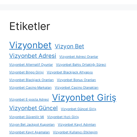
Etiketler
Vizyonbet
Vizyon Bet
Vizyonbet Adresi
Vizyonbet Adresi Oranlar
Vizyonbet Alternatif Oyunlar
Vizyonbet Bahis Ortaklığı Süreci
Vizyonbet Bingo Girişi
Vizyonbet Blackjack Altyapısı
Vizyonbet Blackjack Oranları
Vizyonbet Bonus Oranları
Vizyonbet Casino Markaları
Vizyonbet Casino Olanakları
Vizyonbet Giriş
Vizyonbet E-posta Adresi
Vizyonbet Güncel
Vizyonbet Güncel Giriş
Vizyonbet Güvenilir Mi
Vizyonbet Hızlı Giriş
Vizyon Bet Jackpot Kuponları
Vizyonbet Kayıt Adımları
Vizyonbet Kayıt Aşamaları
Vizyonbet Kullanıcı Etkileşim