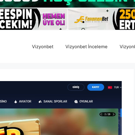
Vizyonbet
Vizyonbet İnceleme
Vizyonb