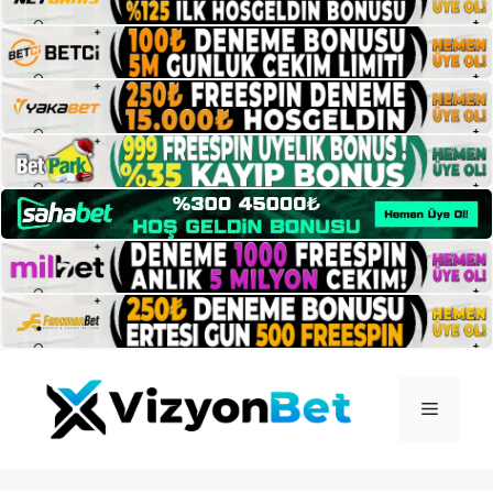
İçeriğe
atla
Menü