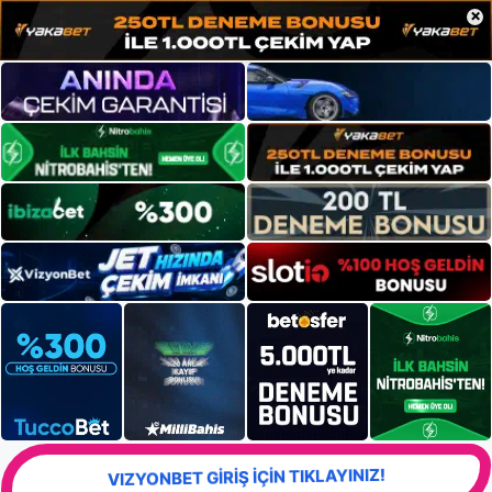
×
VIZYONBET GİRİŞ İÇİN TIKLAYINIZ!