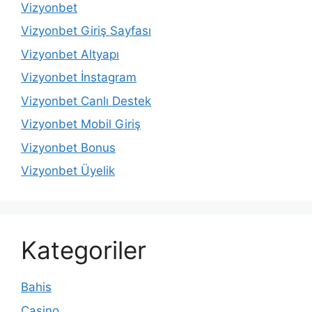
Vizyonbet
Vizyonbet Giriş Sayfası
Vizyonbet Altyapı
Vizyonbet İnstagram
Vizyonbet Canlı Destek
Vizyonbet Mobil Giriş
Vizyonbet Bonus
Vizyonbet Üyelik
Kategoriler
Bahis
Casino