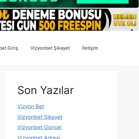
et Giriş
Vizyonbet Şikayet
İletişim
Son Yazılar
Vizyon Bet
Vizyonbet Şikayet
Vizyonbet Güncel
Vizyonbet Adresi