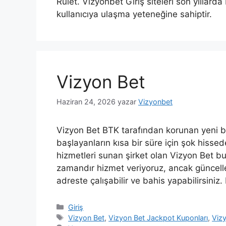
Rulet. Vizyonbet Giriş siteleri son yıllar
kullanıcıya ulaşma yeteneğine sahiptir.
Vizyon Bet
Haziran 24, 2026
yazar
Vizyonbet
Vizyon Bet BTK tarafından korunan yeni bi
başlayanların kısa bir süre için şok hissed
hizmetleri sunan şirket olan Vizyon Bet 
zamandır hizmet veriyoruz, ancak güncell
adreste çalışabilir ve bahis yapabilirsiniz.
Kategoriler
Giriş
Etiketler
Vizyon Bet
,
Vizyon Bet Jackpot Kuponları
,
Vizy