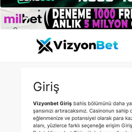
İçeriğe
atla
Giriş
Vizyonbet Giriş
bahis bölümünü daha yak
şansınızı artıracaksınız. Casinonun sahip 
eğlenmenize ve potansiyel olarak para ka
alanı, yüzlerce farklı seçeneğe erişim Gir