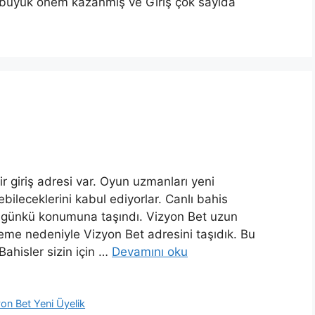
da büyük önem kazanmış ve Giriş çok sayıda
r giriş adresi var. Oyun uzmanları yeni
ebileceklerini kabul ediyorlar. Canlı bahis
bugünkü konumuna taşındı. Vizyon Bet uzun
eme nedeniyle Vizyon Bet adresini taşıdık. Bu
 Bahisler sizin için …
Devamını oku
on Bet Yeni Üyelik