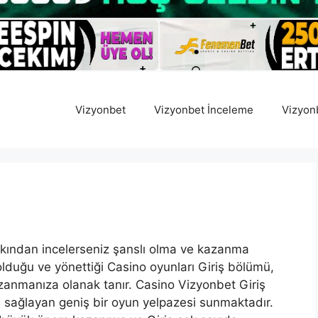
Vizyonbet
Vizyonbet İnceleme
Vizyonb
ından incelerseniz şanslı olma ve kazanma
olduğu ve yönettiği Casino oyunları Giriş bölümü,
zanmanıza olanak tanır. Casino Vizyonbet Giriş
iş sağlayan geniş bir oyun yelpazesi sunmaktadır.