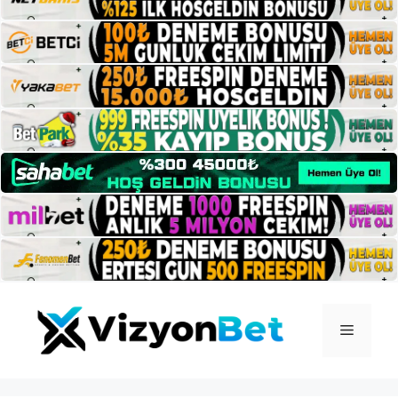
İçeriğe
atla
Menü