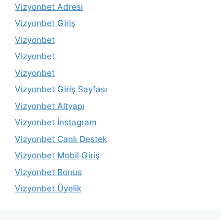
Vizyonbet Adresi
Vizyonbet Giriş
Vizyonbet
Vizyonbet
Vizyonbet
Vizyonbet Giriş Sayfası
Vizyonbet Altyapı
Vizyonbet İnstagram
Vizyonbet Canlı Destek
Vizyonbet Mobil Giriş
Vizyonbet Bonus
Vizyonbet Üyelik