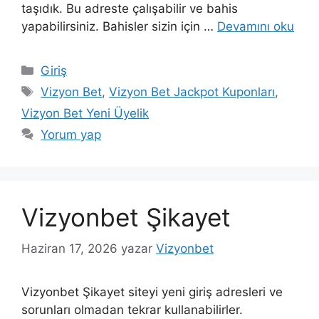
taşıdık. Bu adreste çalışabilir ve bahis
yapabilirsiniz. Bahisler sizin için …
Devamını oku
Kategoriler
Giriş
Etiketler
Vizyon Bet
,
Vizyon Bet Jackpot Kuponları
,
Vizyon Bet Yeni Üyelik
Yorum yap
Vizyonbet Şikayet
Haziran 17, 2026
yazar
Vizyonbet
Vizyonbet Şikayet siteyi yeni giriş adresleri ve
sorunları olmadan tekrar kullanabilirler.