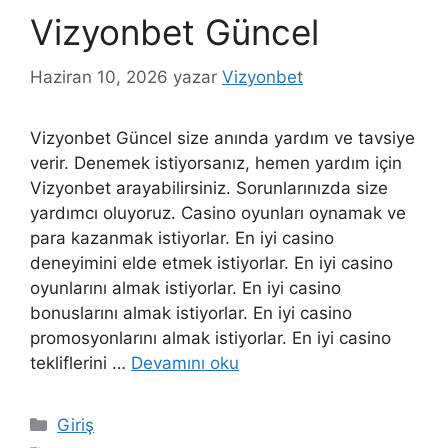
Vizyonbet Güncel
Haziran 10, 2026
yazar
Vizyonbet
Vizyonbet Güncel size anında yardım ve tavsiye
verir. Denemek istiyorsanız, hemen yardım için
Vizyonbet arayabilirsiniz. Sorunlarınızda size
yardımcı oluyoruz. Casino oyunları oynamak ve
para kazanmak istiyorlar. En iyi casino
deneyimini elde etmek istiyorlar. En iyi casino
oyunlarını almak istiyorlar. En iyi casino
bonuslarını almak istiyorlar. En iyi casino
promosyonlarını almak istiyorlar. En iyi casino
tekliflerini …
Devamını oku
Kategoriler
Giriş