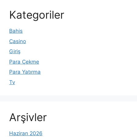
Kategoriler
Bahis
Casino
Giriş
Para Çekme
Para Yatırma
Tv
Arşivler
Haziran 2026