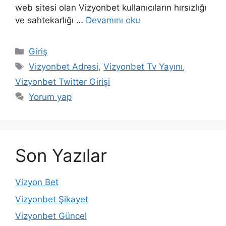
web sitesi olan Vizyonbet kullanıcıların hırsızlığı
ve sahtekarlığı …
Devamını oku
Kategoriler
Giriş
Etiketler
Vizyonbet Adresi
,
Vizyonbet Tv Yayını
,
Vizyonbet Twitter Girişi
Yorum yap
Son Yazılar
Vizyon Bet
Vizyonbet Şikayet
Vizyonbet Güncel