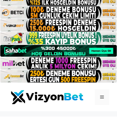
İçeriğe
atla
Menü