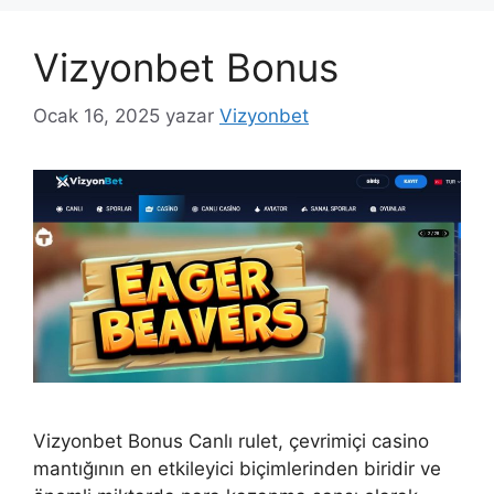
Vizyonbet Bonus
Ocak 16, 2025
yazar
Vizyonbet
Vizyonbet Bonus Canlı rulet, çevrimiçi casino
mantığının en etkileyici biçimlerinden biridir ve