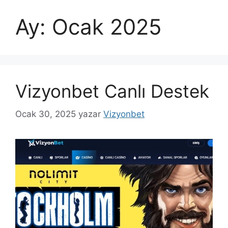
Ay:
Ocak 2025
Vizyonbet Canlı Destek
Ocak 30, 2025
yazar
Vizyonbet