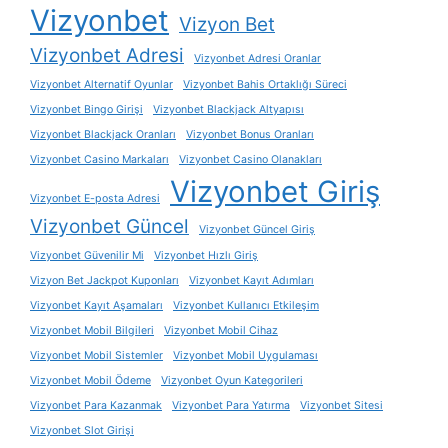
Vizyonbet
Vizyon Bet
Vizyonbet Adresi
Vizyonbet Adresi Oranlar
Vizyonbet Alternatif Oyunlar
Vizyonbet Bahis Ortaklığı Süreci
Vizyonbet Bingo Girişi
Vizyonbet Blackjack Altyapısı
Vizyonbet Blackjack Oranları
Vizyonbet Bonus Oranları
Vizyonbet Casino Markaları
Vizyonbet Casino Olanakları
Vizyonbet Giriş
Vizyonbet E-posta Adresi
Vizyonbet Güncel
Vizyonbet Güncel Giriş
Vizyonbet Güvenilir Mi
Vizyonbet Hızlı Giriş
Vizyon Bet Jackpot Kuponları
Vizyonbet Kayıt Adımları
Vizyonbet Kayıt Aşamaları
Vizyonbet Kullanıcı Etkileşim
Vizyonbet Mobil Bilgileri
Vizyonbet Mobil Cihaz
Vizyonbet Mobil Sistemler
Vizyonbet Mobil Uygulaması
Vizyonbet Mobil Ödeme
Vizyonbet Oyun Kategorileri
Vizyonbet Para Kazanmak
Vizyonbet Para Yatırma
Vizyonbet Sitesi
Vizyonbet Slot Girişi