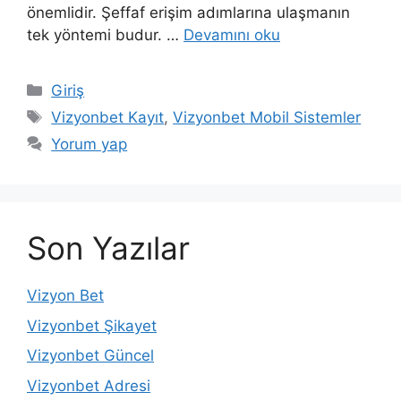
önemlidir. Şeffaf erişim adımlarına ulaşmanın
tek yöntemi budur. …
Devamını oku
Kategoriler
Giriş
Etiketler
Vizyonbet Kayıt
,
Vizyonbet Mobil Sistemler
Yorum yap
Son Yazılar
Vizyon Bet
Vizyonbet Şikayet
Vizyonbet Güncel
Vizyonbet Adresi