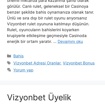
önemli miktarda para kazanma şansı olarak
görülür. Canlı rulet, geleneksel bir Casinoya
benzer şekilde bahis oynamanıza olanak tanır.
Ünlü ve sıra dışı bir rulet oyunu arıyorsanız
Vizyonbet rulet oyununa katılmayı düşünün.
Rulet, oyuncuların bahislerini koyarken
krupiyerle etkileşime geçmesiyle Casinoda
enerjik bir ortam yaratır. …
Devamını oku
Kategoriler
Bahis
Etiketler
Vizyonbet Adresi Oranlar
,
Vizyonbet Bonus
Yorum yap
Vizyonbet Üyelik