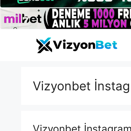
İçeriğe
atla
Vizyonbet İnsta
Vizyonbet İnstagra