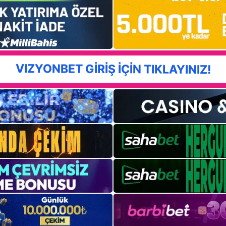
VIZYONBET GİRİŞ İÇİN TIKLAYINIZ!