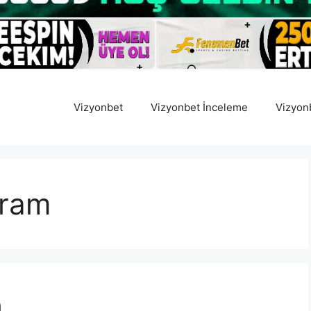
Vizyonbet
Vizyonbet İnceleme
Vizyonb
gram
m