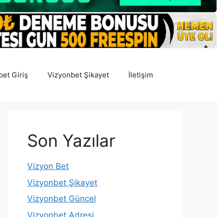
et Giriş
Vizyonbet Şikayet
İletişim
Son Yazılar
Vizyon Bet
Vizyonbet Şikayet
Vizyonbet Güncel
Vizyonbet Adresi