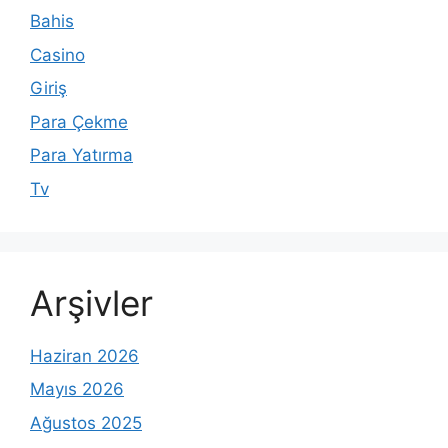
Bahis
Casino
Giriş
Para Çekme
Para Yatırma
Tv
Arşivler
Haziran 2026
Mayıs 2026
Ağustos 2025