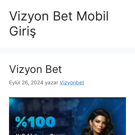
Vizyon Bet Mobil
Giriş
Vizyon Bet
Eylül 26, 2024
yazar
Vizyonbet