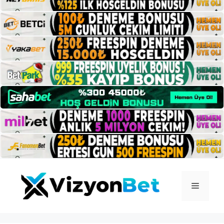
İçeriğe
atla
Menü