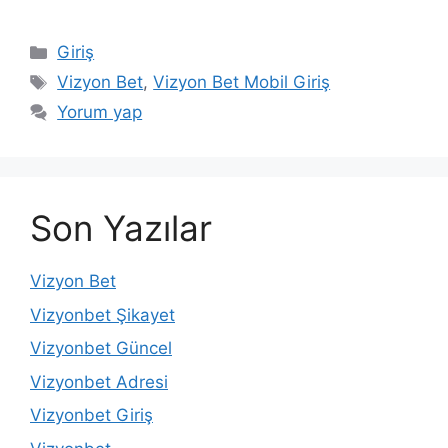
Kategoriler
Giriş
Etiketler
Vizyon Bet
,
Vizyon Bet Mobil Giriş
Yorum yap
Son Yazılar
Vizyon Bet
Vizyonbet Şikayet
Vizyonbet Güncel
Vizyonbet Adresi
Vizyonbet Giriş